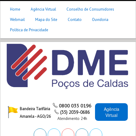
Home
Agência Virtual
Conselho de Consumidores
Webmail
Mapa do Site
Contato
Ouvidoria
Política de Privacidade
0800 035 0196
Agência
Bandeira Tarifária
(35) 2039-0686
Virtual
Amarela - AGO/26
Atendimento 24h