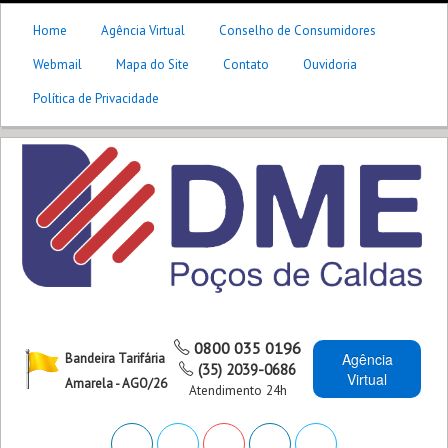
Home
Agência Virtual
Conselho de Consumidores
Webmail
Mapa do Site
Contato
Ouvidoria
Política de Privacidade
0800 035 0196
Agência
Bandeira Tarifária
(35) 2039-0686
Virtual
Amarela - AGO/26
Atendimento 24h