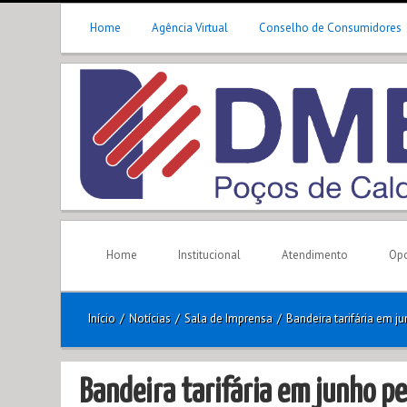
Home
Agência Virtual
Conselho de Consumidores
Home
Institucional
Atendimento
Opo
Início
/
Notícias
/
Sala de Imprensa
/
Bandeira tarifária em 
Bandeira tarifária em junho 