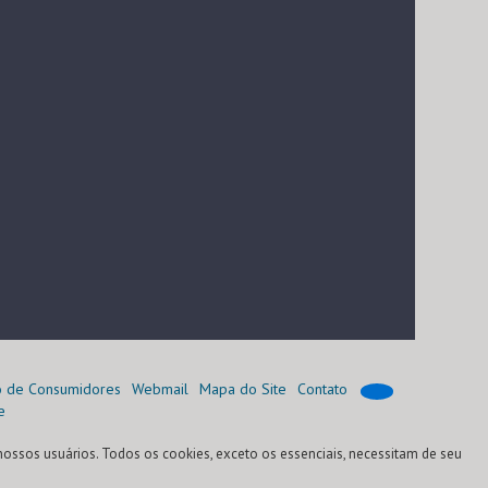
o de Consumidores
Webmail
Mapa do Site
Contato
e
nossos usuários. Todos os cookies, exceto os essenciais, necessitam de seu