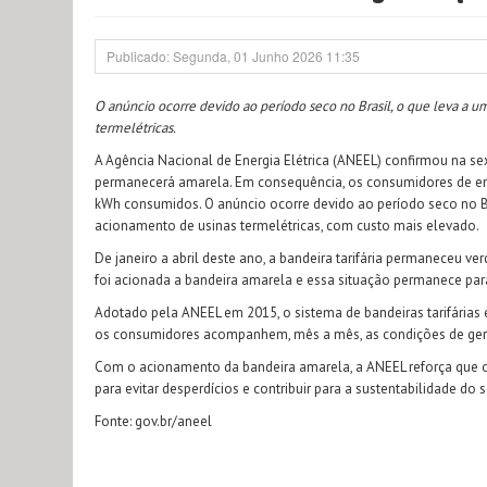
Publicado: Segunda, 01 Junho 2026 11:35
O anúncio ocorre devido ao período seco no Brasil, o que leva a 
termelétricas.
A Agência Nacional de Energia Elétrica (ANEEL) confirmou na sex
permanecerá amarela. Em consequência, os consumidores de ener
kWh consumidos. O anúncio ocorre devido ao período seco no Br
acionamento de usinas termelétricas, com custo mais elevado.
De janeiro a abril deste ano, a bandeira tarifária permaneceu ve
foi acionada a bandeira amarela e essa situação permanece par
Adotado pela ANEEL em 2015, o sistema de bandeiras tarifárias 
os consumidores acompanhem, mês a mês, as condições de gera
Com o acionamento da bandeira amarela, a ANEEL reforça que 
para evitar desperdícios e contribuir para a sustentabilidade do s
Fonte: gov.br/aneel