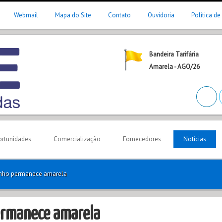
Webmail
Mapa do Site
Contato
Ouvidoria
Política de
Bandeira Tarifária
Amarela - AGO/26
rtunidades
Comercialização
Fornecedores
Notícias
junho permanece amarela
permanece amarela