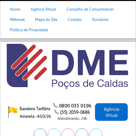
Home
Agência Virtual
Conselho de Consumidores
Webmail
Mapa do Site
Contato
Ouvidoria
Política de Privacidade
0800 035 0196
Agência
Bandeira Tarifária
(35) 2039-0686
Virtual
Amarela - AGO/26
Atendimento 24h