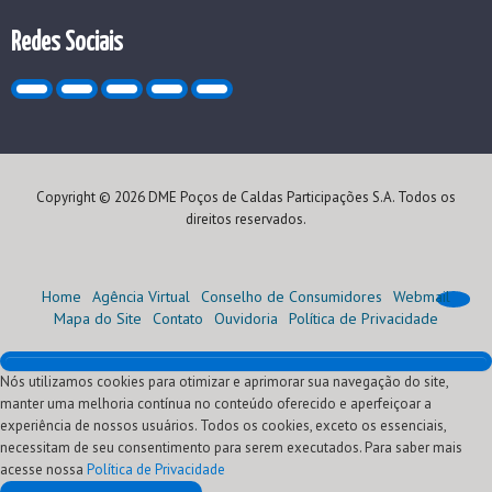
Redes Sociais
Copyright © 2026 DME Poços de Caldas Participações S.A. Todos os
direitos reservados.
Home
Agência Virtual
Conselho de Consumidores
Webmail
Mapa do Site
Contato
Ouvidoria
Política de Privacidade
Nós utilizamos cookies para otimizar e aprimorar sua navegação do site,
Home
manter uma melhoria contínua no conteúdo oferecido e aperfeiçoar a
Institucional
experiência de nossos usuários. Todos os cookies, exceto os essenciais,
Atendimento
Quem Somos
necessitam de seu consentimento para serem executados. Para saber mais
Oportunidades
Nossa História
Agência Virtual (Serviços)
acesse nossa
Comercialização
Visão, Missão e Valores
Conheça sua conta
Programa de Estágio
Segunda via
Política de Privacidade
Fornecedores
Nossos Negócios
Normas Técnicas
Programa Jovem Aprendiz
Leilões de Energia
Ressarcimento de danos elétricos