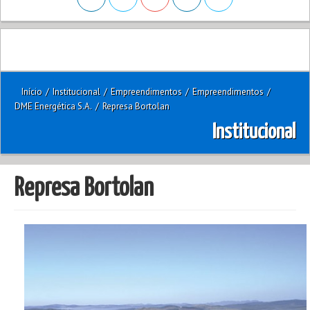
Início
/
Institucional
/
Empreendimentos
/
Empreendimentos
/
DME Energética S.A.
/
Represa Bortolan
Institucional
Represa Bortolan