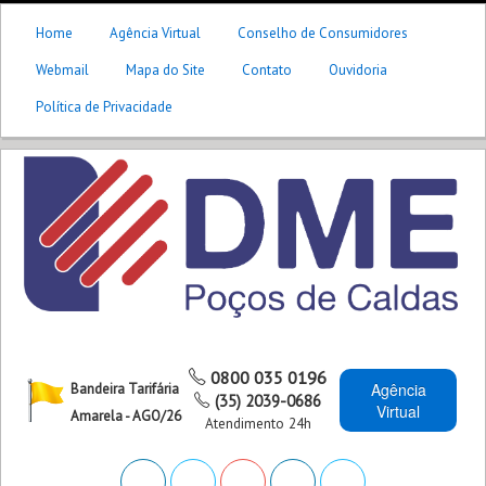
Home
Agência Virtual
Conselho de Consumidores
Webmail
Mapa do Site
Contato
Ouvidoria
Política de Privacidade
0800 035 0196
Agência
Bandeira Tarifária
(35) 2039-0686
Virtual
Amarela - AGO/26
Atendimento 24h