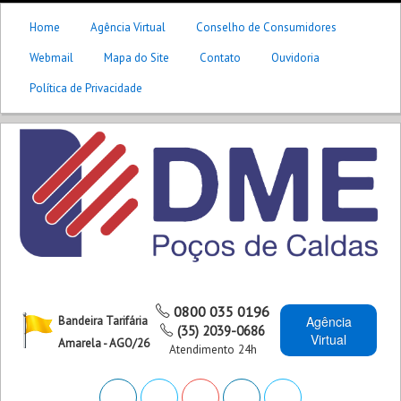
Home
Agência Virtual
Conselho de Consumidores
Webmail
Mapa do Site
Contato
Ouvidoria
Política de Privacidade
0800 035 0196
Agência
Bandeira Tarifária
(35) 2039-0686
Virtual
Amarela - AGO/26
Atendimento 24h