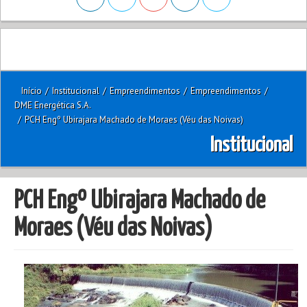
Início
/
Institucional
/
Empreendimentos
/
Empreendimentos
/
DME Energética S.A.
/
PCH Engº Ubirajara Machado de Moraes (Véu das Noivas)
Institucional
PCH Engº Ubirajara Machado de
Moraes (Véu das Noivas)