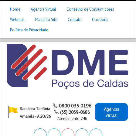
Home
Agência Virtual
Conselho de Consumidores
Webmail
Mapa do Site
Contato
Ouvidoria
Política de Privacidade
0800 035 0196
Agência
Bandeira Tarifária
(35) 2039-0686
Virtual
Amarela - AGO/26
Atendimento 24h