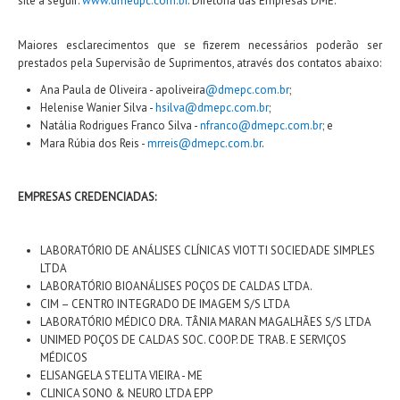
site a seguir:
www.dmedpc.com.br
. Diretoria das Empresas DME.
Maiores esclarecimentos que se fizerem necessários poderão ser
prestados pela Supervisão de Suprimentos, através dos contatos abaixo:
Ana Paula de Oliveira - apoliveira
@dmepc.com.br
;
Helenise Wanier Silva -
hsilva@dmepc.com.br
;
Natália Rodrigues Franco Silva -
nfranco@dmepc.com.br
; e
Mara Rúbia dos Reis -
mrreis@dmepc.com.br
.
EMPRESAS CREDENCIADAS:
LABORATÓRIO DE ANÁLISES CLÍNICAS VIOTTI SOCIEDADE SIMPLES
LTDA
LABORATÓRIO BIOANÁLISES POÇOS DE CALDAS LTDA.
CIM – CENTRO INTEGRADO DE IMAGEM S/S LTDA
LABORATÓRIO MÉDICO DRA. TÂNIA MARAN MAGALHÃES S/S LTDA
UNIMED POÇOS DE CALDAS SOC. COOP. DE TRAB. E SERVIÇOS
MÉDICOS
ELISANGELA STELITA VIEIRA - ME
CLINICA SONO & NEURO LTDA EPP