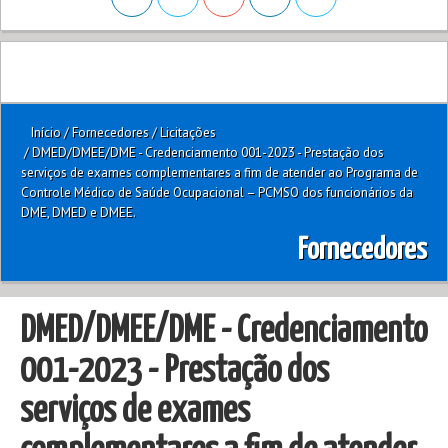
Início
/
Fornecedores
/
Licitações
/
DMED/DMEE/DME - Credenciamento 001-2023 - Prestação dos
serviços de exames complementares a fim de atender ao Programa de
Controle Médico de Saúde Ocupacional – PCMSO dos funcionários da
DME, DMED e DMEE.
Fornecedores
DMED/DMEE/DME - Credenciamento
001-2023 - Prestação dos
serviços de exames