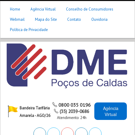
Home
Agência Virtual
Conselho de Consumidores
Webmail
Mapa do Site
Contato
Ouvidoria
Política de Privacidade
0800 035 0196
Agência
Bandeira Tarifária
(35) 2039-0686
Virtual
Amarela - AGO/26
Atendimento 24h