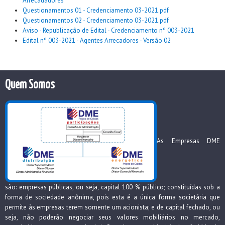
Arrecadadores
Questionamentos 01 - Credenciamento 03-2021.pdf
Questionamentos 02 - Credenciamento 03-2021.pdf
Aviso - Republicação de Edital - Credenciamento nº 003-2021
Edital nº 003-2021 - Agentes Arrecadores - Versão 02
Quem Somos
As Empresas DME
são: empresas públicas, ou seja, capital 100 % público; constituídas sob a
forma de sociedade anônima, pois esta é a única forma societária que
permite às empresas terem somente um acionista; e de capital fechado, ou
seja, não poderão negociar seus valores mobiliários no mercado,