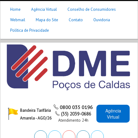
Home
Agência Virtual
Conselho de Consumidores
Webmail
Mapa do Site
Contato
Ouvidoria
Política de Privacidade
0800 035 0196
Agência
Bandeira Tarifária
(35) 2039-0686
Virtual
Amarela - AGO/26
Atendimento 24h