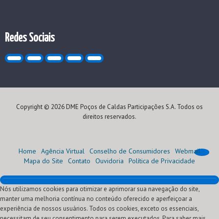
Redes Sociais
Copyright © 2026 DME Poços de Caldas Participações S.A. Todos os
direitos reservados.
Home
Agência Virtual
Conselho de Consumidores
Webmail
Mapa do Site
Contato
Ouvidoria
Política de Privacidade
Nós utilizamos cookies para otimizar e aprimorar sua navegação do site,
Home
manter uma melhoria contínua no conteúdo oferecido e aperfeiçoar a
Institucional
experiência de nossos usuários. Todos os cookies, exceto os essenciais,
Atendimento
Quem Somos
necessitam de seu consentimento para serem executados. Para saber mais
Oportunidades
Nossa História
Agência Virtual (Serviços)