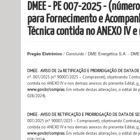
DMEE - PE 007-2025 - (númer
para Fornecimento e Acompanh
Técnica contida no ANEXO IV e
Pregão Eletrônico
/ Concluído / DME Energética S.A. - DM
DMEE
-
AVISO DE 2a RETIFICAÇÃO E PRORROGAÇÃO DE DATA DE
nº. 007/2025 (nº 90007/2025 – Comprasnet), objetivando Contr
contida no ANEXO IV e nos demais anexos do presente Edital,
o
www.gov.br/compras
. Em virtude destas alterações, o edital de
028/2024).
DMEE
-
AVISO DE RETIFICAÇÃO E PRORROGAÇÃO DE DATA DE SE
007/2025 (nº 90007/2025 – Comprasnet), objetivando Contrataç
contida no ANEXO IV e nos demais anexos do presente Edital,
o
www.gov.br/compras
. Em virtude destas alterações, o edital de
028/2024).