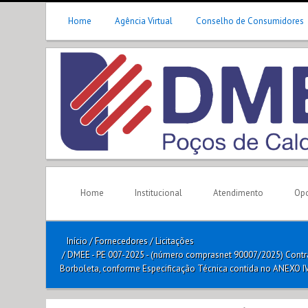
Home
Agência Virtual
Conselho de Consumidores
Home
Institucional
Atendimento
Opo
Início
/
Fornecedores
/
Licitações
/
DMEE - PE 007-2025 - (número comprasnet 90007/2025) Cont
Borboleta, conforme Especificação Técnica contida no ANEXO IV