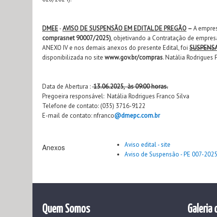
DMEE
-
AVISO DE SUSPENSÃO EM EDITAL DE PREGÃO
–
A empres
comprasnet 90007/2025)
, objetivando a Contratação de empres
ANEXO IV e nos demais anexos do presente Edital, foi
SUSPENS
disponibilizada no site
www.gov.br/compras
. Natália Rodrigues 
Data de Abertura :
13.06.2025, às 09:00 horas.
Pregoeira responsável: Natália Rodrigues Franco Silva
Telefone de contato: (035) 3716-9122
E-mail de contato: nfranco
@dmepc.com.br
Aviso edital - site
Anexos
Aviso de Suspensão - PE 007-2025 
Quem Somos
Galeria 