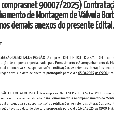
o comprasnet 90007/2025) Contrataçã
amento de Montagem de Válvula Borbo
 nos demais anexos do presente Edital.
EE
 SESSÃO DE EDITAL DE PREGÃO -
A empresa DME ENERGÉTICA S/A – DMEE comunic
atação de empresa especializada,
para Fornecimento e Acompanhamento de Mo
 qual encontrava-se suspenso
, sofreu
retificações
. As referidas alterações enco
 pregão teve sua data de abertura
prorrogada
para o dia
05.08.2025, às 09:00.
Natá
SSÃO DE EDITAL DE PREGÃO -
A empresa DME ENERGÉTICA S/A – DMEE comunica a
ão de empresa especializada,
para Fornecimento e Acompanhamento de Monta
 qual encontrava-se suspenso
, sofreu
retificações
. As referidas alterações enco
 pregão teve sua data de abertura
prorrogada
para o dia
16.07.2025, às 09:00
.
Natá