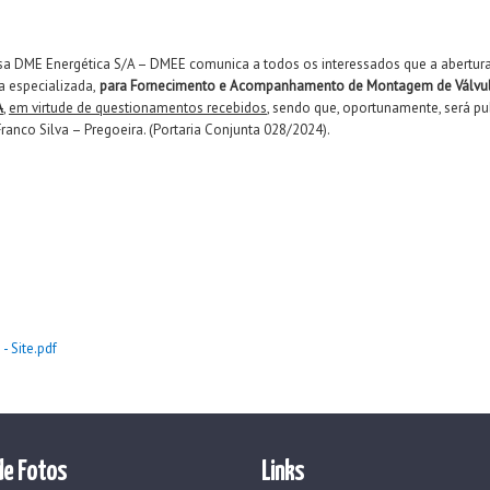
a DME Energética S/A – DMEE comunica a todos os interessados que a abertur
a especializada,
para Fornecimento e Acompanhamento de Montagem de Válvul
A
,
em virtude de questionamentos recebidos
, sendo que, oportunamente, será pu
Franco Silva – Pregoeira. (Portaria Conjunta 028/2024).
- Site.pdf
de Fotos
Links