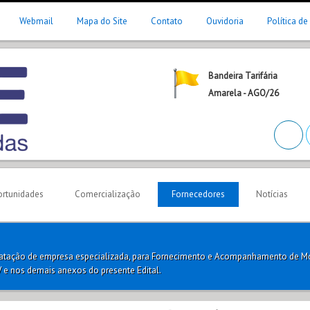
Webmail
Mapa do Site
Contato
Ouvidoria
Política de
Bandeira Tarifária
Amarela - AGO/26
rtunidades
Comercialização
Fornecedores
Notícias
ratação de empresa especializada, para Fornecimento e Acompanhamento de M
 e nos demais anexos do presente Edital.