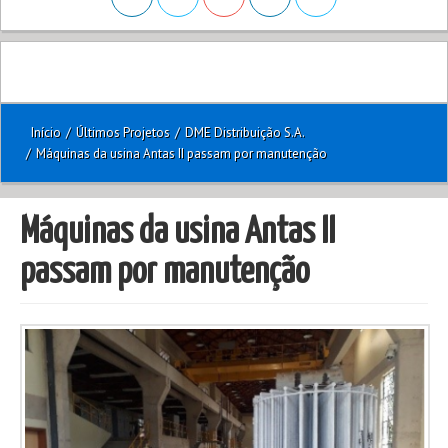
Início
/
Últimos Projetos
/
DME Distribuição S.A.
/
Máquinas da usina Antas II passam por manutenção
Máquinas da usina Antas II
passam por manutenção