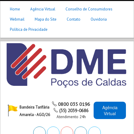
Home
Agência Virtual
Conselho de Consumidores
Webmail
Mapa do Site
Contato
Ouvidoria
Política de Privacidade
0800 035 0196
Agência
Bandeira Tarifária
(35) 2039-0686
Virtual
Amarela - AGO/26
Atendimento 24h