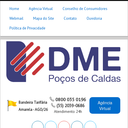
Home
Agência Virtual
Conselho de Consumidores
Webmail
Mapa do Site
Contato
Ouvidoria
Política de Privacidade
0800 035 0196
Agência
Bandeira Tarifária
(35) 2039-0686
Virtual
Amarela - AGO/26
Atendimento 24h