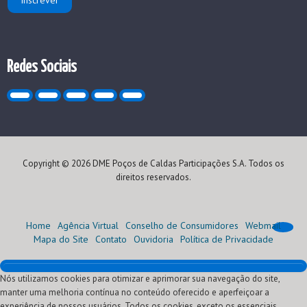
Redes Sociais
Copyright © 2026 DME Poços de Caldas Participações S.A. Todos os
direitos reservados.
Home
Agência Virtual
Conselho de Consumidores
Webmail
Mapa do Site
Contato
Ouvidoria
Política de Privacidade
Nós utilizamos cookies para otimizar e aprimorar sua navegação do site,
Home
manter uma melhoria contínua no conteúdo oferecido e aperfeiçoar a
Institucional
experiência de nossos usuários. Todos os cookies, exceto os essenciais,
Atendimento
Quem Somos