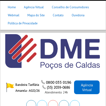
Home
Agência Virtual
Conselho de Consumidores
Webmail
Mapa do Site
Contato
Ouvidoria
Política de Privacidade
0800 035 0196
Agência
Bandeira Tarifária
(35) 2039-0686
Virtual
Amarela - AGO/26
Atendimento 24h