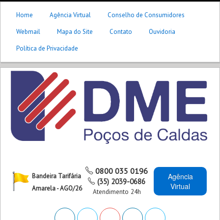
Home
Agência Virtual
Conselho de Consumidores
Webmail
Mapa do Site
Contato
Ouvidoria
Política de Privacidade
0800 035 0196
Agência
Bandeira Tarifária
(35) 2039-0686
Virtual
Amarela - AGO/26
Atendimento 24h