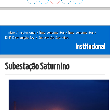
Início
/
Institucional
/
Empreendimentos
/
Empreendimentos
/
DME Distribuição S.A.
/
Subestação Saturnino
Institucional
Subestação Saturnino