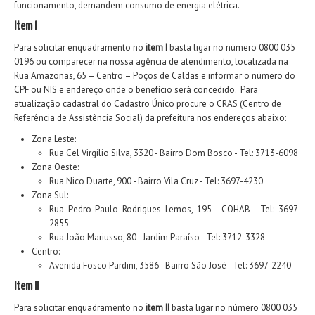
funcionamento, demandem consumo de energia elétrica.
Item I
Para solicitar enquadramento no
item I
basta ligar no número 0800 035
0196 ou comparecer na nossa agência de atendimento, localizada na
Rua Amazonas, 65 – Centro – Poços de Caldas e informar o número do
CPF ou NIS e endereço onde o benefício será concedido. Para
atualização cadastral do Cadastro Único procure o CRAS (Centro de
Referência de Assistência Social) da prefeitura nos endereços abaixo:
Zona Leste:
Rua Cel Virgílio Silva, 3320 - Bairro Dom Bosco - Tel: 3713-6098
Zona Oeste:
Rua Nico Duarte, 900 - Bairro Vila Cruz - Tel: 3697-4230
Zona Sul:
Rua Pedro Paulo Rodrigues Lemos, 195 - COHAB - Tel: 3697-
2855
Rua João Mariusso, 80 - Jardim Paraíso - Tel: 3712-3328
Centro:
Avenida Fosco Pardini, 3586 - Bairro São José - Tel: 3697-2240
Item II
Para solicitar enquadramento no
item II
basta ligar no número 0800 035