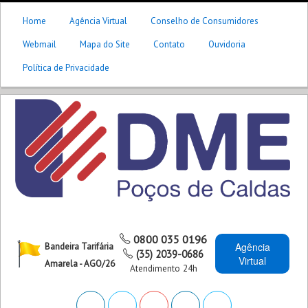
Home
Agência Virtual
Conselho de Consumidores
Webmail
Mapa do Site
Contato
Ouvidoria
Política de Privacidade
0800 035 0196
Agência
Bandeira Tarifária
(35) 2039-0686
Virtual
Amarela - AGO/26
Atendimento 24h