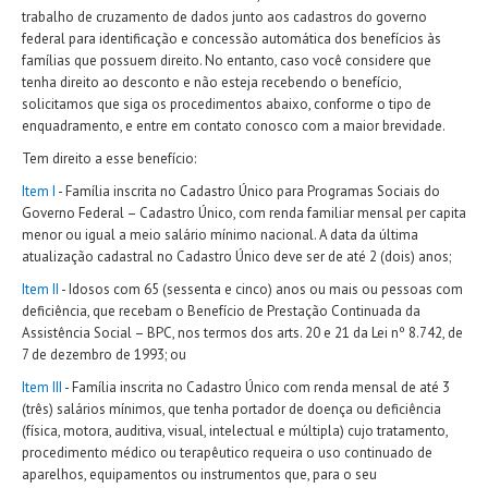
trabalho de cruzamento de dados junto aos cadastros do governo
federal para identificação e concessão automática dos benefícios às
famílias que possuem direito. No entanto, caso você considere que
tenha direito ao desconto e não esteja recebendo o benefício,
solicitamos que siga os procedimentos abaixo, conforme o tipo de
enquadramento, e entre em contato conosco com a maior brevidade.
Tem direito a esse benefício:
Item I
- Família inscrita no Cadastro Único para Programas Sociais do
Governo Federal – Cadastro Único, com renda familiar mensal per capita
menor ou igual a meio salário mínimo nacional. A data da última
atualização cadastral no Cadastro Único deve ser de até 2 (dois) anos;
Item II
- Idosos com 65 (sessenta e cinco) anos ou mais ou pessoas com
deficiência, que recebam o Benefício de Prestação Continuada da
Assistência Social – BPC, nos termos dos arts. 20 e 21 da Lei nº 8.742, de
7 de dezembro de 1993; ou
Item III
- Família inscrita no Cadastro Único com renda mensal de até 3
(três) salários mínimos, que tenha portador de doença ou deficiência
(física, motora, auditiva, visual, intelectual e múltipla) cujo tratamento,
procedimento médico ou terapêutico requeira o uso continuado de
aparelhos, equipamentos ou instrumentos que, para o seu