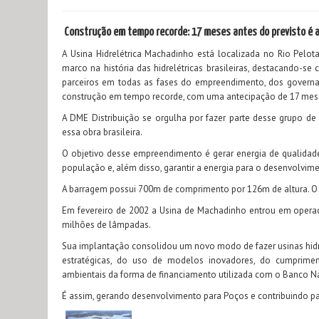
Construção em tempo recorde: 17 meses antes do previsto é a
A Usina Hidrelétrica Machadinho está localizada no Rio Pelot
marco na história das hidrelétricas brasileiras, destacando-s
parceiros em todas as fases do empreendimento, dos governan
construção em tempo recorde, com uma antecipação de 17 mese
A DME Distribuição se orgulha por fazer parte desse grupo de
essa obra brasileira.
O objetivo desse empreendimento é gerar energia de qualidad
população e, além disso, garantir a energia para o desenvolvime
A barragem possui 700m de comprimento por 126m de altura. O
Em fevereiro de 2002 a Usina de Machadinho entrou em operaç
milhões de lâmpadas.
Sua implantação consolidou um novo modo de fazer usinas hidre
estratégicas, do uso de modelos inovadores, do cumprimen
ambientais da forma de financiamento utilizada com o Banco N
É assim, gerando desenvolvimento para Poços e contribuindo pa