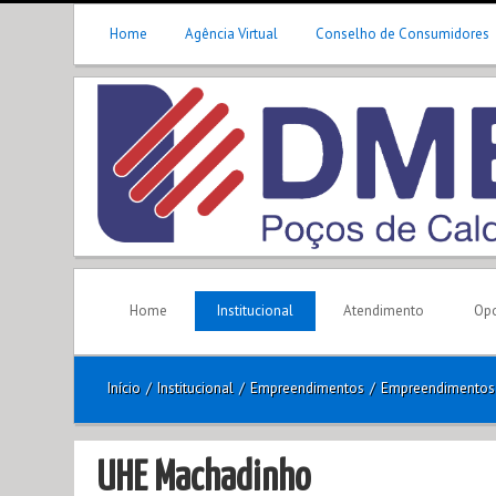
Home
Agência Virtual
Conselho de Consumidores
Home
Institucional
Atendimento
Opo
Início
/
Institucional
/
Empreendimentos
/
Empreendimentos
UHE Machadinho