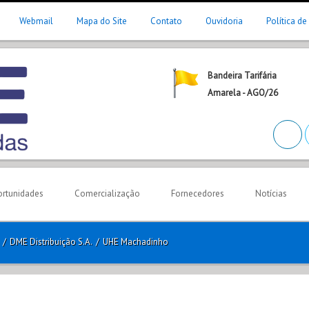
Webmail
Mapa do Site
Contato
Ouvidoria
Política de
Bandeira Tarifária
Amarela - AGO/26
rtunidades
Comercialização
Fornecedores
Notícias
/
DME Distribuição S.A.
/
UHE Machadinho