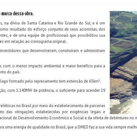
 marca dessa obra.
as, na divisa de Santa Catarina e Rio Grande do Sul, e é um
e como resultado do esforço conjunto de seus acionistas, dos
tes, e de uma equipe de profissionais que possibilitou sua
s em relação ao cronograma original.
 investidores que desenvolveram, construíram e administram
e, com o menor impacto ambiental e maior benefício para a
nto do país.
 lago formado pelo represamento tem extensão de 65km².
ão, com 1.140MW de potência, o suficiente para acender 19
létricas no Brasil por meio do estabelecimento de parcerias
to das obrigações estabelecidas por exigências legais e
acional de Desenvolvimento Econômico e Social e da oferta de debêntures no m
ra uma energia de qualidade no Brasil, que a DMED faz a sua vida sempre melh