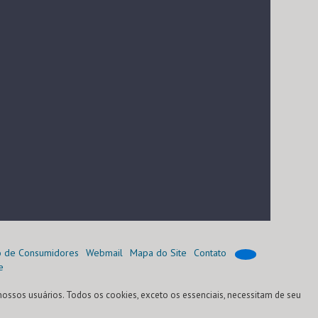
o de Consumidores
Webmail
Mapa do Site
Contato
e
nossos usuários. Todos os cookies, exceto os essenciais, necessitam de seu