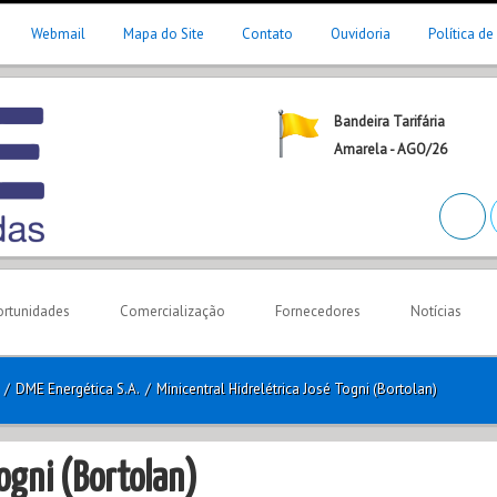
Webmail
Mapa do Site
Contato
Ouvidoria
Política de
Bandeira Tarifária
Amarela - AGO/26
rtunidades
Comercialização
Fornecedores
Notícias
/
DME Energética S.A.
/
Minicentral Hidrelétrica José Togni (Bortolan)
Togni (Bortolan)