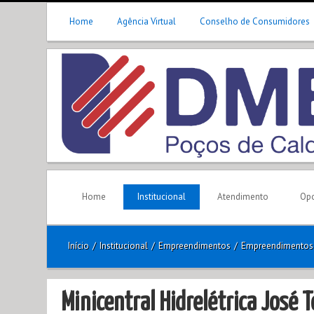
Home
Agência Virtual
Conselho de Consumidores
Home
Institucional
Atendimento
Opo
Início
/
Institucional
/
Empreendimentos
/
Empreendimentos
Minicentral Hidrelétrica José 