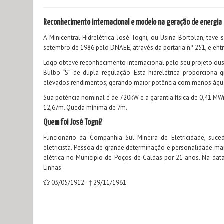
Reconhecimento internacional e modelo na geração de energia
A Minicentral Hidrelétrica José Togni, ou Usina Bortolan, tev
setembro de 1986 pelo DNAEE, através da portaria nº 251, e en
Logo obteve reconhecimento internacional pelo seu projeto ousado
Bulbo “S” de dupla regulação. Esta hidrelétrica proporcion
elevados rendimentos, gerando maior potência com menos água
Sua potência nominal é de 720kW e a garantia física de 0,41 M
12,67m. Queda mínima de 7m.
Quem foi José Togni?
Funcionário da Companhia Sul Mineira de Eletricidade, suc
eletricista. Pessoa de grande determinação e personalidade ma
elétrica no Município de Poços de Caldas por 21 anos. Na dat
Linhas.
03/05/1912 - † 29/11/1961