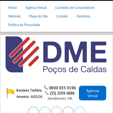
Home
Agência Virtual
Conselho de Consumidores
Webmail
Mapa do Site
Contato
Ouvidoria
Política de Privacidade
0800 035 0196
Agência
Bandeira Tarifária
(35) 2039-0686
Virtual
Amarela - AGO/26
Atendimento 24h