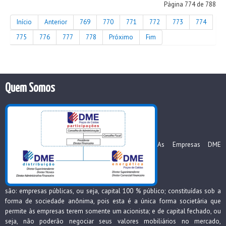
Página 774 de 788
Início
Anterior
769
770
771
772
773
774
775
776
777
778
Próximo
Fim
Quem Somos
As Empresas DME
são: empresas públicas, ou seja, capital 100 % público; constituídas sob a
forma de sociedade anônima, pois esta é a única forma societária que
permite às empresas terem somente um acionista; e de capital fechado, ou
seja, não poderão negociar seus valores mobiliários no mercado,