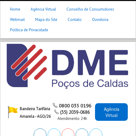
Home
Agência Virtual
Conselho de Consumidores
Webmail
Mapa do Site
Contato
Ouvidoria
Política de Privacidade
0800 035 0196
Agência
Bandeira Tarifária
(35) 2039-0686
Virtual
Amarela - AGO/26
Atendimento 24h