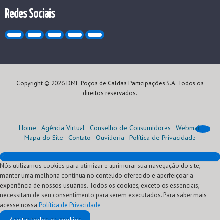
Redes Sociais
Copyright © 2026 DME Poços de Caldas Participações S.A. Todos os
direitos reservados.
Home
Agência Virtual
Conselho de Consumidores
Webmail
Mapa do Site
Contato
Ouvidoria
Política de Privacidade
Nós utilizamos cookies para otimizar e aprimorar sua navegação do site,
Home
manter uma melhoria contínua no conteúdo oferecido e aperfeiçoar a
Institucional
experiência de nossos usuários. Todos os cookies, exceto os essenciais,
Atendimento
Quem Somos
necessitam de seu consentimento para serem executados. Para saber mais
Oportunidades
Nossa História
Agência Virtual (Serviços)
acesse nossa
Comercialização
Visão, Missão e Valores
Conheça sua conta
Programa de Estágio
Segunda via
Política de Privacidade
Fornecedores
Nossos Negócios
Normas Técnicas
Programa Jovem Aprendiz
Leilões de Energia
Ressarcimento de danos elétricos
Aceitar todos os cookies