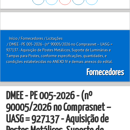
Início
/
Fornecedores
/
Licitações
/
DMEE - PE 005-2026 - (nº 90005/2026 no Comprasnet – UASG =
927137 - Aquisição de Postes Metálicos, Suporte de Luminárias e
Tampas para Postes, conforme especificações, quantidades, e
condições estabelecidas no ANEXO IV e demais anexos do edital.
Fornecedores
DMEE - PE 005-2026 - (nº
90005/2026 no Comprasnet –
UASG = 927137 - Aquisição de