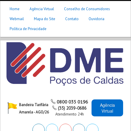
Home
Agência Virtual
Conselho de Consumidores
Webmail
Mapa do Site
Contato
Ouvidoria
Política de Privacidade
0800 035 0196
Agência
Bandeira Tarifária
(35) 2039-0686
Virtual
Amarela - AGO/26
Atendimento 24h