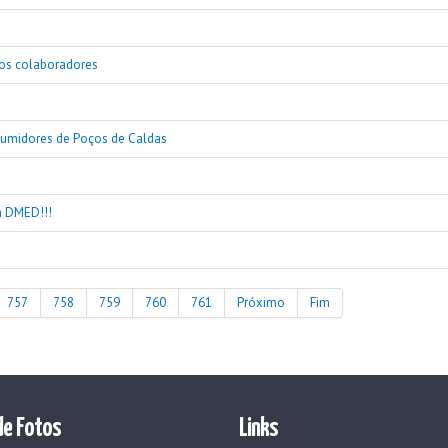
aos colaboradores
sumidores de Poços de Caldas
a DMED!!!
757
758
759
760
761
Próximo
Fim
de Fotos
Links