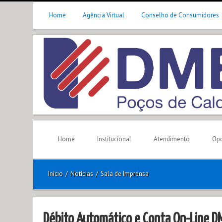
Home
Agência Virtual
Conselho de Consumidores
Home
Institucional
Atendimento
Opo
Início
/
Notícias
/
Sala de Imprensa
Débito Automático e Conta On-Line D