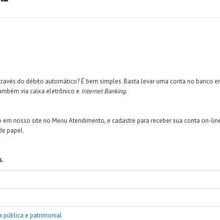
través do débito automático? É bem simples. Basta levar uma conta no banco em 
também via caixa eletrônico e
Internet Banking
.
so em nosso site no Menu Atendimento, e cadastre para receber sua conta on-line
de papel.
s.
a pública e patrimonial